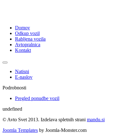
Domov
Odkup vozil
Rabljena vozila
Avtopralnica
Kontakt
Natisni
E-naslov
Podrobnosti
Pregled ponudbe vozil
undefined
© Avto Svet 2013. Izdelava spletnih strani
mandu.si
Joomla Templates
by Joomla-Monster.com